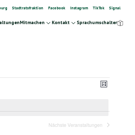
burg
Stadtratsfraktion
Facebook
Instagram
TikTok
Signal
altungen
Mitmachen
Kontakt
Sprachumschalter
Zeige
Zeige
Untermenü
Untermenü
Ansicht
Veranstalt
Liste
Ansichten-
Navigat
Navigation
Nächste
Veranstaltungen