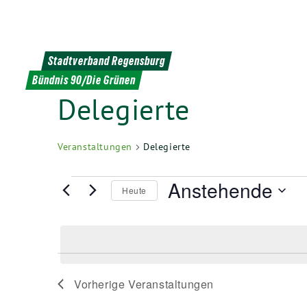
Weiter
zum
Inhalt
Stadtverband Regensburg
Bündnis 90/Die Grünen
Delegierte
Veranstaltungen
Delegierte
Veranstaltungen
Anstehende
Heute
Datum
wählen.
Vorherige
Veranstaltungen